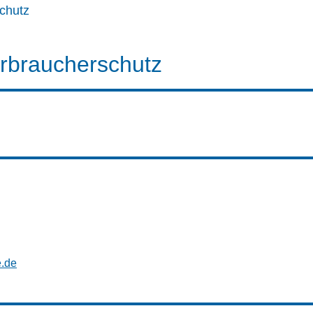
chutz
rbraucherschutz
e.de